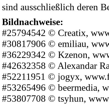
sind ausschließlich deren Be
Bildnachweise:
#25794542 © Creatix, www
#30817906 © emiliau, www
#36229342 © Kzenon, www
#42632358 © Alexandar Ra
#52211951 © jogyx, www.f
#53265496 © beermedia, w
#53807708 © tsyhun, www.